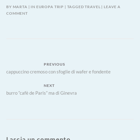
BY
MARTA
IN
EUROPA TRIP
TAGGED
TRAVEL
LEAVE A
COMMENT
Navigazione
PREVIOUS
Previous
cappuccino cremoso con sfoglie di wafer e fondente
articoli
post:
NEXT
Next
burro “cafè de Paris” ma di Ginevra
post:
Lascia un commento