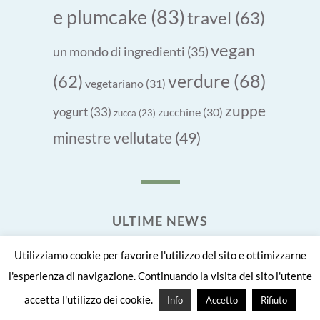
e plumcake
(83)
travel
(63)
vegan
un mondo di ingredienti
(35)
verdure
(68)
(62)
vegetariano
(31)
zuppe
yogurt
(33)
zucchine
(30)
zucca
(23)
minestre vellutate
(49)
ULTIME NEWS
Utilizziamo cookie per favorire l'utilizzo del sito e ottimizzarne
Crepes di quinoa al pomodoro e origano
1 Luglio 2026
l'esperienza di navigazione. Continuando la visita del sito l'utente
Pane keto di thaina
1 Giugno 2026
accetta l'utilizzo dei cookie.
Info
Accetto
Rifiuto
Polpette di topinambur e salsiccia
1