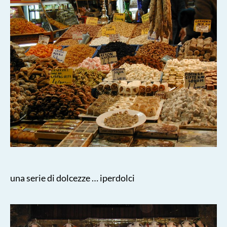
una serie di dolcezze … iperdolci