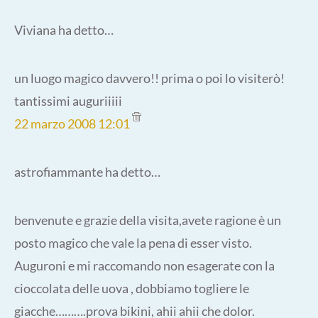
Viviana ha detto…
un luogo magico davvero!! prima o poi lo visiterò!
tantissimi auguriiiii
22 marzo 2008 12:01
astrofiammante ha detto…
benvenute e grazie della visita,avete ragione è un
posto magico che vale la pena di esser visto.
Auguroni e mi raccomando non esagerate con la
cioccolata delle uova , dobbiamo togliere le
giacche……….prova bikini, ahii ahii che dolor.