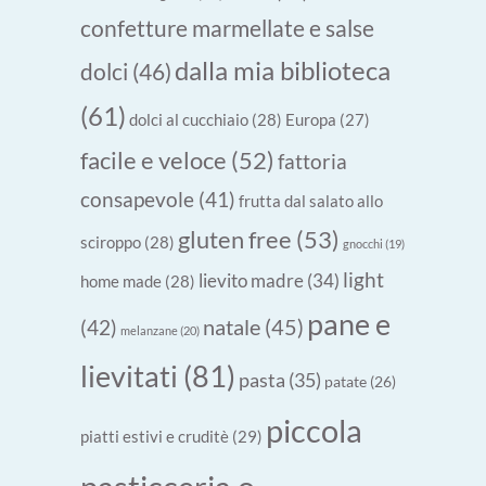
confetture marmellate e salse
dalla mia biblioteca
dolci
(46)
(61)
dolci al cucchiaio
(28)
Europa
(27)
facile e veloce
(52)
fattoria
consapevole
(41)
frutta dal salato allo
gluten free
(53)
sciroppo
(28)
gnocchi
(19)
light
lievito madre
(34)
home made
(28)
pane e
natale
(45)
(42)
melanzane
(20)
lievitati
(81)
pasta
(35)
patate
(26)
piccola
piatti estivi e cruditè
(29)