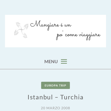
Skip
to
content
viaggia impara cucina e aggiungi un posto a tavola
VIAGGIARE COME MANGIARE
MENU
EUROPA TRIP
Istanbul – Turchia
20 MARZO 2008