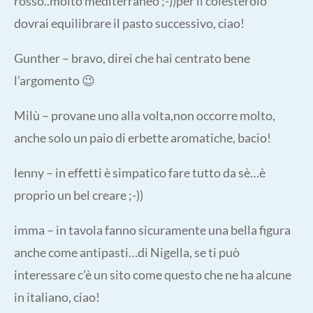
rosso..molto mediterraneo ;-))per il colesterolo
dovrai equilibrare il pasto successivo, ciao!
Gunther – bravo, direi che hai centrato bene
l’argomento 😉
Milù – provane uno alla volta,non occorre molto,
anche solo un paio di erbette aromatiche, bacio!
lenny – in effetti è simpatico fare tutto da sè…è
proprio un bel creare ;-))
imma – in tavola fanno sicuramente una bella figura
anche come antipasti…di Nigella, se ti può
interessare c’è un sito
come questo
che ne ha alcune
in italiano, ciao!