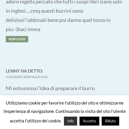
adoro nigella peccato che tutti i suopi libri siano solo
in inglesi….cmq questi burrini sono
deliziosi!!abbinati bene poi danno quel tocco in
piu:-)baci imma
RISPONDI
LENNY
HA DETTO:
2 GIUGNO 2009 ALLE 6:42
Mi entusisma l’idea di preparare il burro
aromatizzato, partendo dalla panna fresca, per un
Utilizziamo cookie per favorire l'utilizzo del sito e ottimizzarne
procediemnto interamente home made e poterlo
l'esperienza di navigazione. Continuando la visita del sito l'utente
personlizzare a seconda dei gusti del momento o
accetta l'utilizzo dei cookie.
Info
Accetto
Rifiuto
delle pietanze alle quali abbinarlo 🙂