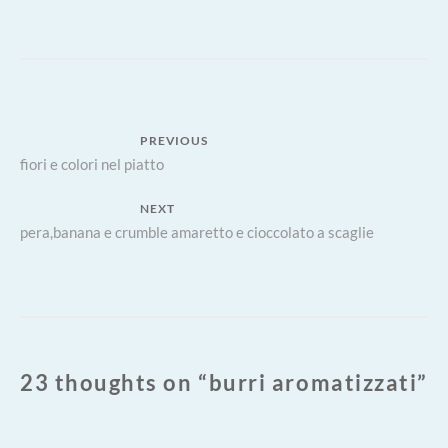
AROMATIZZATI
Navigazione
PREVIOUS
Previous
fiori e colori nel piatto
articoli
post:
NEXT
Next
pera,banana e crumble amaretto e cioccolato a scaglie
post:
23 thoughts on “
burri aromatizzati
”