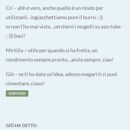
Cri – ahh è vero, anche quello è un modo per
utilizzarli.. ingiacchettiamo pure il burro ;-))
io non l’ho mai vista…cercherò i mugolii su you tube
;-))) baci!
Mirtilla – utile per quando si ha fretta, un
condimento sempre pronto…aiuta sempre, ciao!
Giò – se ti ho dato un’idea, adesso magari ti ci puoi
cimentare, ciaoo!
RISPONDI
GIÒ
HA DETTO: