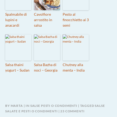
Spalmabile di
Cavolfiore
Pesto al
lupini e
arrostito in
finocchietto ai 3
anacardi
salsa
semi
Salsa thaini
Salsa Bazha di
Chutney alla
yogurt – Sudan
noci – Georgia
menta – India
BY
MARTA
IN
SALSE PESTI O CONDIMENTI
TAGGED
SALSE
SU
SALATE E PESTI O CONDIMENTI
23 COMMENTI
BURRI