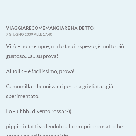
VIAGGIARECOMEMANGIARE
HA DETTO:
7 GIUGNO 2009 ALLE 17:40
Virò – non sempre, ma lo faccio spesso, è molto più
gustoso….su su prova!
Aiuolik – è facilissimo, prova!
Camomilla – buonissimi per una grigliata…già
sperimentato.
Lo – uhhh.. divento rossa ;-))
pippi – infatti vedendolo …ho proprio pensato che
erano una bella accoppiata.