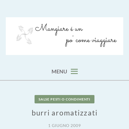
Skip
to
content
viaggia impara cucina e aggiungi un posto a tavola
VIAGGIARE COME MANGIARE
MENU
SALSE PESTI O CONDIMENTI
burri aromatizzati
1 GIUGNO 2009