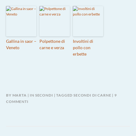
Gallina in saor –
Polpettone di
Involtini di
Veneto
carne e verza
pollo con
erbette
BY
MARTA
IN
SECONDI
TAGGED
SECONDI DI CARNE
9
SU
COMMENTI
COSTOLETTE
D’AGNELLO
AL
FORNO
CON