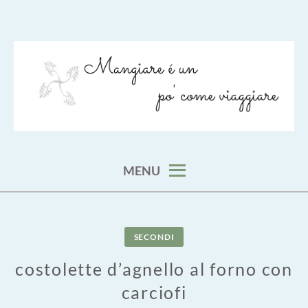
Skip
to
content
viaggia impara cucina e aggiungi un posto a tavola
VIAGGIARE COME MANGIARE
MENU
SECONDI
costolette d’agnello al forno con
carciofi