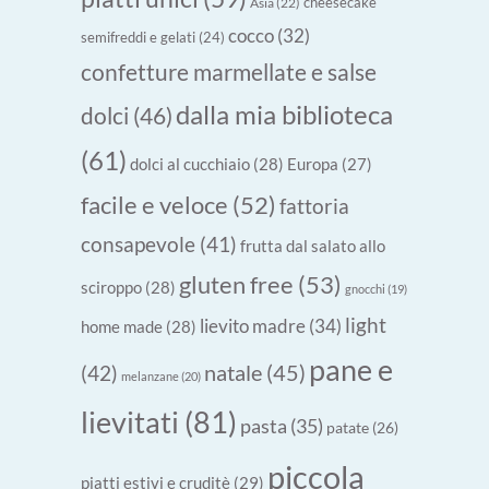
cheesecake
Asia
(22)
cocco
(32)
semifreddi e gelati
(24)
confetture marmellate e salse
dalla mia biblioteca
dolci
(46)
(61)
dolci al cucchiaio
(28)
Europa
(27)
facile e veloce
(52)
fattoria
consapevole
(41)
frutta dal salato allo
gluten free
(53)
sciroppo
(28)
gnocchi
(19)
light
lievito madre
(34)
home made
(28)
pane e
natale
(45)
(42)
melanzane
(20)
lievitati
(81)
pasta
(35)
patate
(26)
piccola
piatti estivi e cruditè
(29)