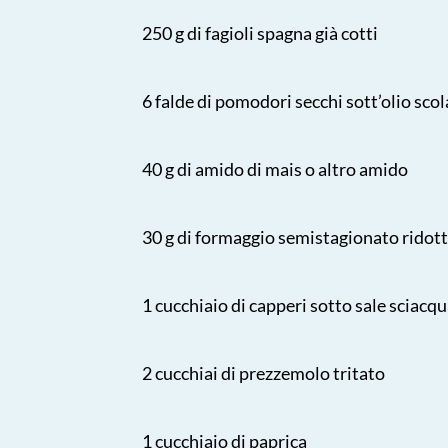
250 g di fagioli spagna già cotti
6 falde di pomodori secchi sott’olio scol
40 g di amido di mais o altro amido
30 g di formaggio semistagionato ridotto
1 cucchiaio di capperi sotto sale sciacqu
2 cucchiai di prezzemolo tritato
1 cucchiaio di paprica