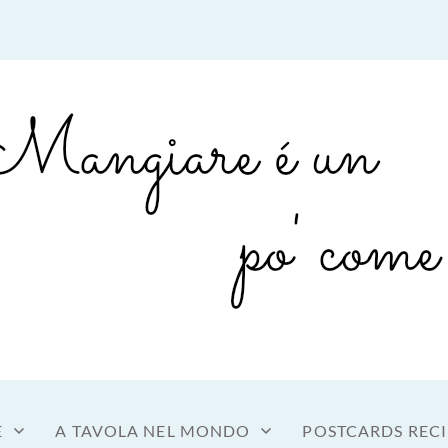
sto a tavola
OME MANGIARE
E
A TAVOLA NEL MONDO
POSTCARDS RECI