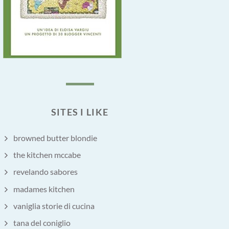
SITES I LIKE
browned butter blondie
the kitchen mccabe
revelando sabores
madames kitchen
vaniglia storie di cucina
tana del coniglio