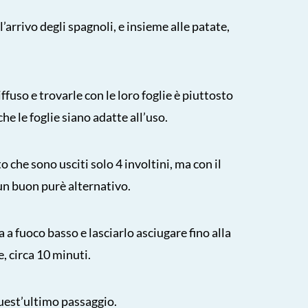
l’arrivo degli spagnoli, e insieme alle patate,
fuso e trovarle con le loro foglie è piuttosto
he le foglie siano adatte all’uso.
o che sono usciti solo 4 involtini, ma con il
un buon purè alternativo.
a a fuoco basso e lasciarlo asciugare fino alla
, circa 10 minuti.
uest’ultimo passaggio.