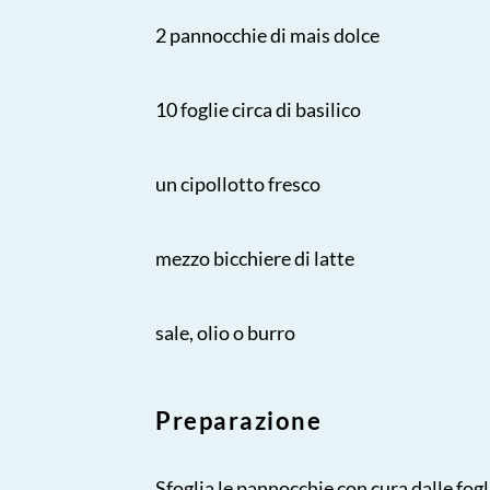
2 pannocchie di mais dolce
10 foglie circa di basilico
un cipollotto fresco
mezzo bicchiere di latte
sale, olio o burro
Preparazione
Sfoglia le pannocchie con cura dalle fogl