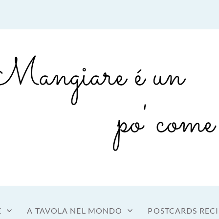
sto a tavola
OME MANGIARE
E
A TAVOLA NEL MONDO
POSTCARDS RECI