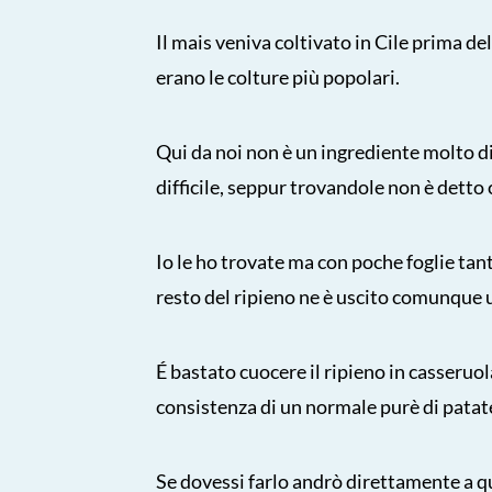
Il mais veniva coltivato in Cile prima del
erano le colture più popolari.
Qui da noi non è un ingrediente molto dif
difficile, seppur trovandole non è detto c
Io le ho trovate ma con poche foglie tant
resto del ripieno ne è uscito comunque 
É bastato cuocere il ripieno in casseruol
consistenza di un normale purè di patate
Se dovessi farlo andrò direttamente a q