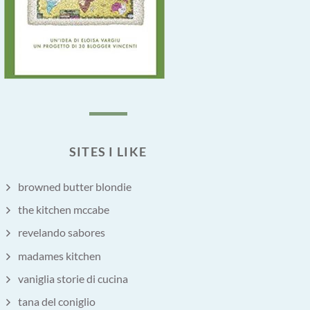
SITES I LIKE
browned butter blondie
the kitchen mccabe
revelando sabores
madames kitchen
vaniglia storie di cucina
tana del coniglio