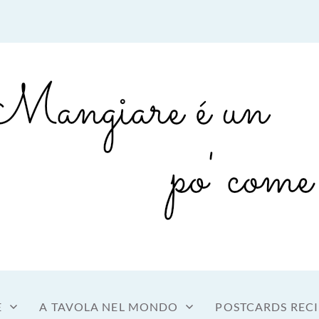
sto a tavola
OME MANGIARE
E
A TAVOLA NEL MONDO
POSTCARDS RECI