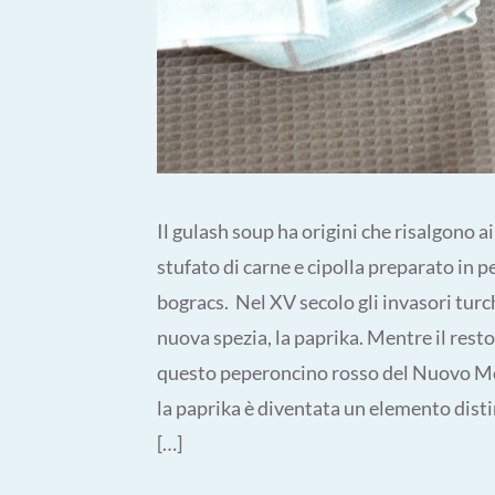
Il gulash soup ha origini che risalgono 
stufato di carne e cipolla preparato in p
bogracs. Nel XV secolo gli invasori tur
nuova spezia, la paprika. Mentre il rest
questo peperoncino rosso del Nuovo Mon
la paprika è diventata un elemento disti
[…]