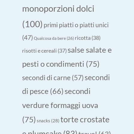
monoporzioni dolci
(100)
primi piatti o piatti unici
(47)
ricotta
(38)
Qualcosa da bere
(26)
salse salate e
risotti e cereali
(37)
pesti o condimenti
(75)
secondi
secondi di carne
(57)
secondi
di pesce
(66)
verdure formaggi uova
torte crostate
(75)
snacks
(28)
e plumcake
(83)
travel
(63)