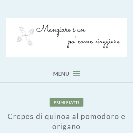
Skip
to
content
viaggia impara cucina e aggiungi un posto a tavola
VIAGGIARE COME MANGIARE
MENU
PRIMI PIATTI
Crepes di quinoa al pomodoro e
origano