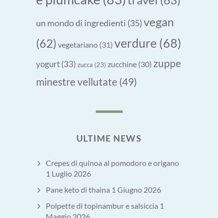
vegan
un mondo di ingredienti
(35)
verdure
(68)
(62)
vegetariano
(31)
zuppe
yogurt
(33)
zucchine
(30)
zucca
(23)
minestre vellutate
(49)
ULTIME NEWS
Crepes di quinoa al pomodoro e origano
1 Luglio 2026
Pane keto di thaina
1 Giugno 2026
Polpette di topinambur e salsiccia
1
Maggio 2026