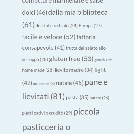
confetture marmellate e salse
dalla mia biblioteca
dolci
(46)
(61)
dolci al cucchiaio
(28)
Europa
(27)
facile e veloce
(52)
fattoria
consapevole
(41)
frutta dal salato allo
gluten free
(53)
sciroppo
(28)
gnocchi
(19)
light
lievito madre
(34)
home made
(28)
pane e
natale
(45)
(42)
melanzane
(20)
lievitati
(81)
pasta
(35)
patate
(26)
piccola
piatti estivi e cruditè
(29)
pasticceria o