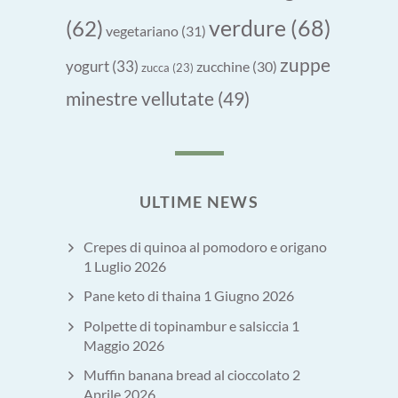
verdure
(68)
(62)
vegetariano
(31)
zuppe
yogurt
(33)
zucchine
(30)
zucca
(23)
minestre vellutate
(49)
ULTIME NEWS
Crepes di quinoa al pomodoro e origano
1 Luglio 2026
Pane keto di thaina
1 Giugno 2026
Polpette di topinambur e salsiccia
1
Maggio 2026
Muffin banana bread al cioccolato
2
Aprile 2026