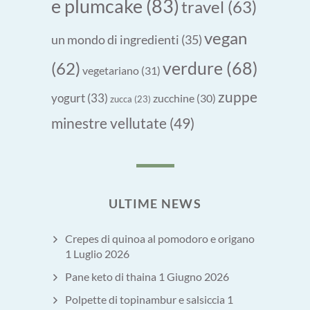
e plumcake
(83)
travel
(63)
vegan
un mondo di ingredienti
(35)
verdure
(68)
(62)
vegetariano
(31)
zuppe
yogurt
(33)
zucchine
(30)
zucca
(23)
minestre vellutate
(49)
ULTIME NEWS
Crepes di quinoa al pomodoro e origano
1 Luglio 2026
Pane keto di thaina
1 Giugno 2026
Polpette di topinambur e salsiccia
1