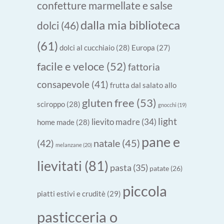
confetture marmellate e salse
dalla mia biblioteca
dolci
(46)
(61)
dolci al cucchiaio
(28)
Europa
(27)
facile e veloce
(52)
fattoria
consapevole
(41)
frutta dal salato allo
gluten free
(53)
sciroppo
(28)
gnocchi
(19)
light
lievito madre
(34)
home made
(28)
pane e
natale
(45)
(42)
melanzane
(20)
lievitati
(81)
pasta
(35)
patate
(26)
piccola
piatti estivi e cruditè
(29)
pasticceria o