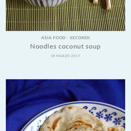
ASIA FOOD
SECONDI
•
Noodles coconut soup
28 MARZO 2017