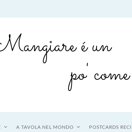
sto a tavola
OME MANGIARE
E
A TAVOLA NEL MONDO
POSTCARDS RECI