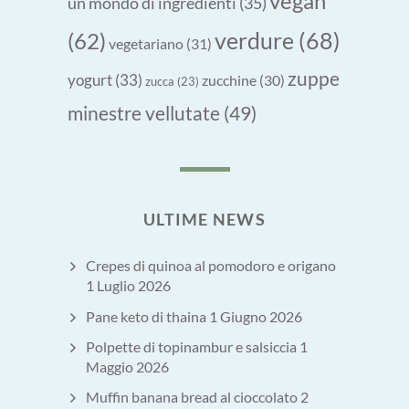
vegan
un mondo di ingredienti
(35)
verdure
(68)
(62)
vegetariano
(31)
zuppe
yogurt
(33)
zucchine
(30)
zucca
(23)
minestre vellutate
(49)
ULTIME NEWS
Crepes di quinoa al pomodoro e origano
1 Luglio 2026
Pane keto di thaina
1 Giugno 2026
Polpette di topinambur e salsiccia
1
Maggio 2026
Muffin banana bread al cioccolato
2