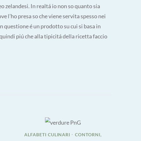
o zelandesi. In realtá io non so quanto sia
ve l’ho presa so che viene servita spesso nei
in questione é un prodotto su cui si basa in
ndi piú che alla tipicitá della ricetta faccio
ALFABETI CULINARI
CONTORNI,
•