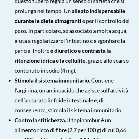
questo tubero regala un senso di sazietà che si
prolunga nel tempo. Un
alleato indispensabile
durante le diete dimagranti
e per il controllo del
peso. In particolare, se associato a molta acqua,
aiuta a regolarizzare l’intestino e a sgonfiare la
pancia. Inoltre
è diuretico e contrasta la
ritenzione idrica e la cellulite
, grazie allo scarso
contenuto in sodio (4 mg).
Stimola il sistema immunitario.
Contiene
l’arginina, un aminoacido che agisce sull’attività
dell’apparato linfoide intestinale e, di
conseguenza, stimola il sistema immunitario.
Contro la stitichezza.
Il topinambur è un
alimento ricco di fibre (2,7 per 100 g) di cui 0,66