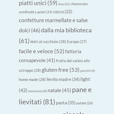
piatti unici
(59)
cheesecake
Asia
(22)
cocco
(32)
semifreddi e gelati
(24)
confetture marmellate e salse
dalla mia biblioteca
dolci
(46)
(61)
dolci al cucchiaio
(28)
Europa
(27)
facile e veloce
(52)
fattoria
consapevole
(41)
frutta dal salato allo
gluten free
(53)
sciroppo
(28)
gnocchi
(19)
light
lievito madre
(34)
home made
(28)
pane e
natale
(45)
(42)
melanzane
(20)
lievitati
(81)
pasta
(35)
patate
(26)