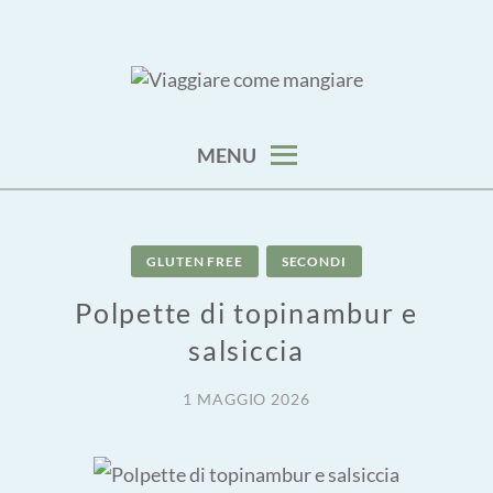
Skip
to
content
viaggia impara cucina e aggiungi un posto a tavola
VIAGGIARE COME MANGIARE
MENU
GLUTEN FREE
SECONDI
Polpette di topinambur e
salsiccia
1 MAGGIO 2026