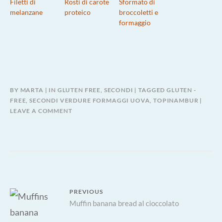
Filetti di
Rostì di carote
Sformato di
melanzane
proteico
broccoletti e
formaggio
BY
MARTA
IN
GLUTEN FREE
,
SECONDI
TAGGED
GLUTEN -
FREE
,
SECONDI VERDURE FORMAGGI UOVA
,
TOPINAMBUR
LEAVE A COMMENT
Navigazione
PREVIOUS
Previous
Muffin banana bread al cioccolato
articoli
post: