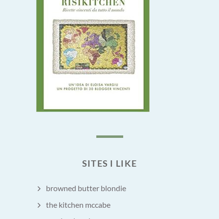
SITES I LIKE
browned butter blondie
the kitchen mccabe