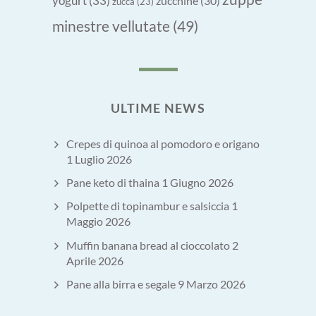
yogurt
(33)
zucchine
(30)
zucca
(23)
minestre vellutate
(49)
ULTIME NEWS
Crepes di quinoa al pomodoro e origano
1 Luglio 2026
Pane keto di thaina
1 Giugno 2026
Polpette di topinambur e salsiccia
1
Maggio 2026
Muffin banana bread al cioccolato
2
Aprile 2026
Pane alla birra e segale
9 Marzo 2026