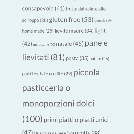
consapevole
(41)
frutta dal salato allo
gluten free
(53)
sciroppo
(28)
gnocchi
(19)
light
lievito madre
(34)
home made
(28)
pane e
natale
(45)
(42)
melanzane
(20)
lievitati
(81)
pasta
(35)
patate
(26)
piccola
piatti estivi e cruditè
(29)
pasticceria o
monoporzioni dolci
(100)
primi piatti o piatti unici
(47)
ricotta
(38)
Qualcosa da bere
(26)