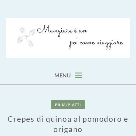
Skip
to
content
viaggia impara cucina e aggiungi un posto a tavola
VIAGGIARE COME MANGIARE
MENU
PRIMI PIATTI
Crepes di quinoa al pomodoro e
origano