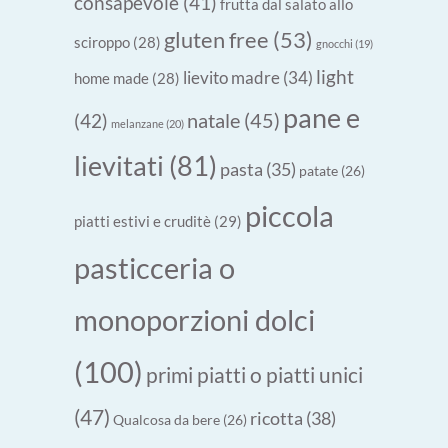
consapevole
(41)
frutta dal salato allo
gluten free
(53)
sciroppo
(28)
gnocchi
(19)
light
lievito madre
(34)
home made
(28)
pane e
natale
(45)
(42)
melanzane
(20)
lievitati
(81)
pasta
(35)
patate
(26)
piccola
piatti estivi e cruditè
(29)
pasticceria o
monoporzioni dolci
(100)
primi piatti o piatti unici
(47)
ricotta
(38)
Qualcosa da bere
(26)