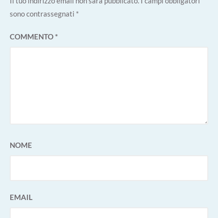
Il tuo indirizzo email non sarà pubblicato.
I campi obbligatori
sono contrassegnati
*
COMMENTO
*
NOME
EMAIL