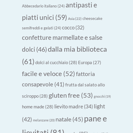
antipasti e
Abbecedario italiano
(24)
piatti unici
(59)
cheesecake
Asia
(22)
cocco
(32)
semifreddi e gelati
(24)
confetture marmellate e salse
dalla mia biblioteca
dolci
(46)
(61)
dolci al cucchiaio
(28)
Europa
(27)
facile e veloce
(52)
fattoria
consapevole
(41)
frutta dal salato allo
gluten free
(53)
sciroppo
(28)
gnocchi
(19)
light
lievito madre
(34)
home made
(28)
pane e
natale
(45)
(42)
melanzane
(20)
lievitati
(81)