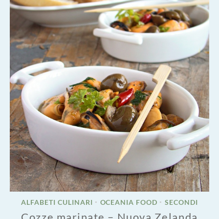
ALFABETI CULINARI
OCEANIA FOOD
SECONDI
•
•
Cozze marinate – Nuova Zelanda