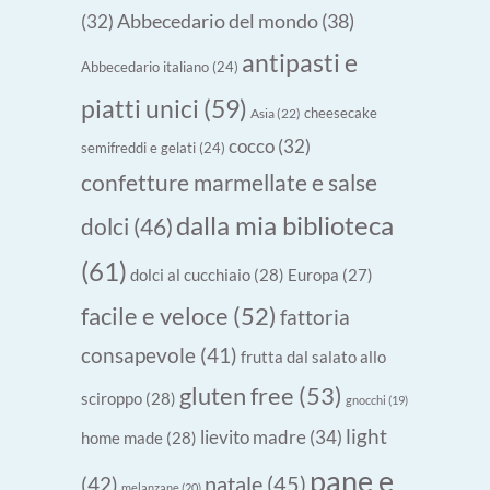
Abbecedario del mondo
(38)
(32)
antipasti e
Abbecedario italiano
(24)
piatti unici
(59)
cheesecake
Asia
(22)
cocco
(32)
semifreddi e gelati
(24)
confetture marmellate e salse
dalla mia biblioteca
dolci
(46)
(61)
dolci al cucchiaio
(28)
Europa
(27)
facile e veloce
(52)
fattoria
consapevole
(41)
frutta dal salato allo
gluten free
(53)
sciroppo
(28)
gnocchi
(19)
light
lievito madre
(34)
home made
(28)
pane e
natale
(45)
(42)
melanzane
(20)