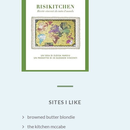
SITES I LIKE
browned butter blondie
the kitchen mccabe