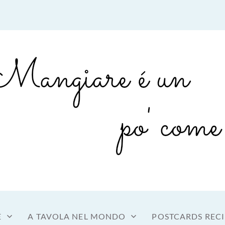
sto a tavola
OME MANGIARE
E
A TAVOLA NEL MONDO
POSTCARDS RECI