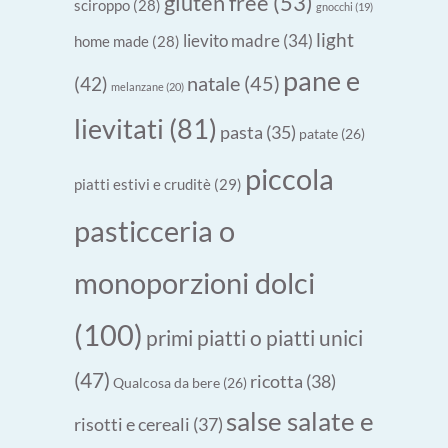
gluten free
(53)
sciroppo
(28)
gnocchi
(19)
light
lievito madre
(34)
home made
(28)
pane e
natale
(45)
(42)
melanzane
(20)
lievitati
(81)
pasta
(35)
patate
(26)
piccola
piatti estivi e cruditè
(29)
pasticceria o
monoporzioni dolci
(100)
primi piatti o piatti unici
(47)
ricotta
(38)
Qualcosa da bere
(26)
salse salate e
risotti e cereali
(37)