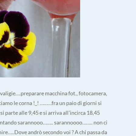
le valigie….preparare macchina fot., fotocamera,
iamo le corna !_! ………fra un paio di giorni si
 parte alle 9,45 e si arriva all’incirca 18,45
contando sarannooo…….. sarannoooo…….. non ci
mire…..Dove andrò secondo voi ? A chi passa da