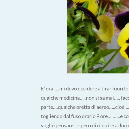
E’ ora…..mi devo decidere a tirar fuori 
qualche medicina…..non si sa mai….. facc
parte….qualche oretta di aereo…..cioè….si
togliendo dal fuso orario 9 ore……….e 
voglio pensare….spero di riuscire a dor