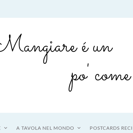
sto a tavola
OME MANGIARE
E
A TAVOLA NEL MONDO
POSTCARDS RECI