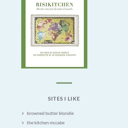
SITES I LIKE
browned butter blondie
the kitchen mccabe