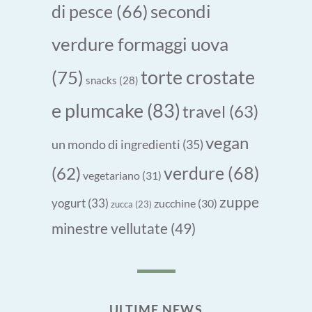
secondi
di pesce
(66)
verdure formaggi uova
torte crostate
(75)
snacks
(28)
e plumcake
(83)
travel
(63)
vegan
un mondo di ingredienti
(35)
verdure
(68)
(62)
vegetariano
(31)
zuppe
yogurt
(33)
zucchine
(30)
zucca
(23)
minestre vellutate
(49)
ULTIME NEWS