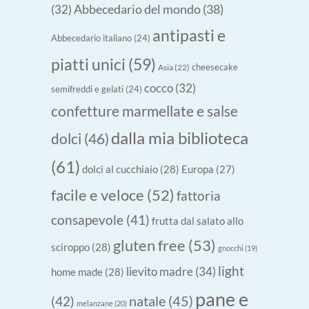
Abbecedario del mondo
(38)
(32)
antipasti e
Abbecedario italiano
(24)
piatti unici
(59)
cheesecake
Asia
(22)
cocco
(32)
semifreddi e gelati
(24)
confetture marmellate e salse
dalla mia biblioteca
dolci
(46)
(61)
dolci al cucchiaio
(28)
Europa
(27)
facile e veloce
(52)
fattoria
consapevole
(41)
frutta dal salato allo
gluten free
(53)
sciroppo
(28)
gnocchi
(19)
light
lievito madre
(34)
home made
(28)
pane e
natale
(45)
(42)
melanzane
(20)