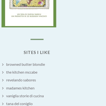
SITES I LIKE
browned butter blondie
the kitchen mccabe
revelando sabores
madames kitchen
vaniglia storie di cucina
tana del coniglio