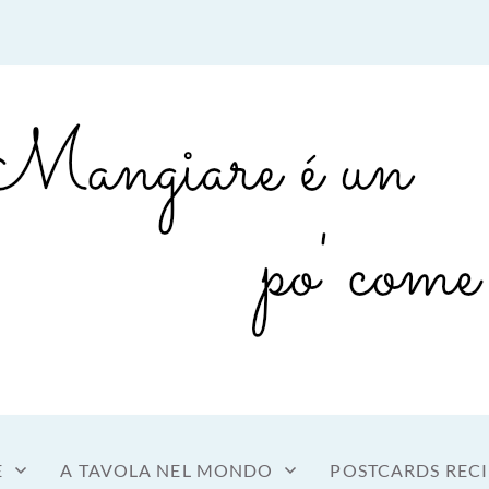
sto a tavola
OME MANGIARE
E
A TAVOLA NEL MONDO
POSTCARDS RECI