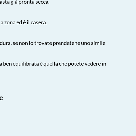
asta già pronta secca.
a zona ed è il casera.
dura, se non lo trovate prendetene uno simile
a ben equilibrata è quella che potete vedere in
se