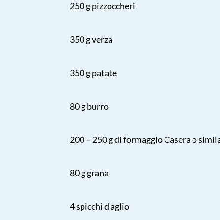
250 g pizzoccheri
350 g verza
350 g patate
80 g burro
200 – 250 g di formaggio Casera o simil
80 g grana
4 spicchi d’aglio