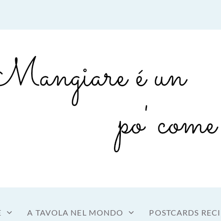
sto a tavola
OME MANGIARE
E
A TAVOLA NEL MONDO
POSTCARDS RECI