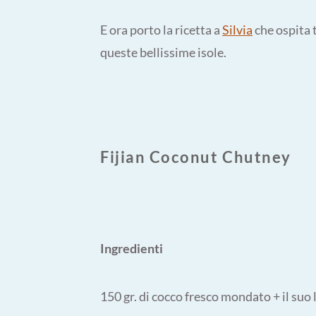
E ora porto la ricetta a
Silvia
che ospita t
queste bellissime isole.
Fijian Coconut Chutney
Ingredienti
150 gr. di cocco fresco mondato + il suo 