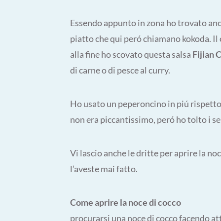
Essendo appunto in zona ho trovato anche 
piatto che qui peró chiamano kokoda. Il 
alla fine ho scovato questa salsa
Fijian
di carne o di pesce al curry.
Ho usato un peperoncino in piú rispetto
non era piccantissimo, peró ho tolto i s
Vi lascio anche le dritte per aprire la no
l’aveste mai fatto.
Come aprire la noce di cocco
procurarsi una noce di cocco facendo at