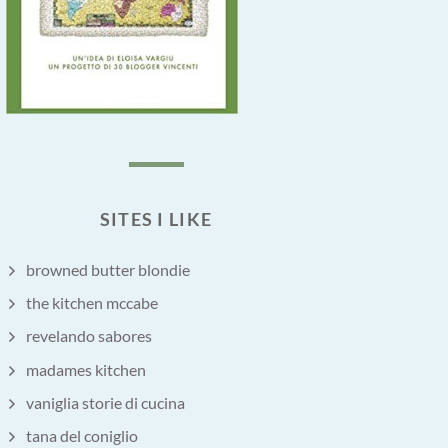
SITES I LIKE
browned butter blondie
the kitchen mccabe
revelando sabores
madames kitchen
vaniglia storie di cucina
tana del coniglio