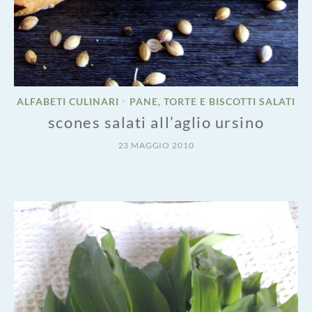
ALFABETI CULINARI
PANE, TORTE E BISCOTTI SALATI
•
scones salati all’aglio ursino
23 MAGGIO 2010