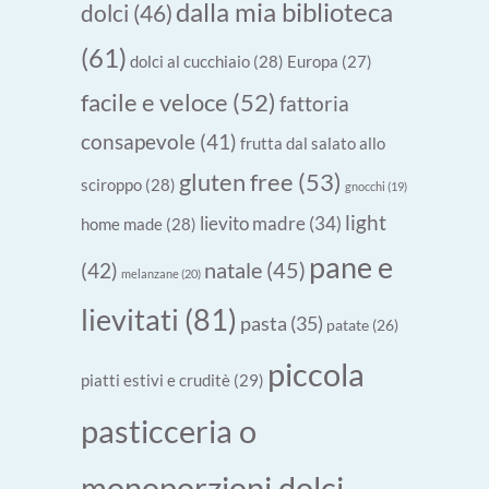
dalla mia biblioteca
dolci
(46)
(61)
dolci al cucchiaio
(28)
Europa
(27)
facile e veloce
(52)
fattoria
consapevole
(41)
frutta dal salato allo
gluten free
(53)
sciroppo
(28)
gnocchi
(19)
light
lievito madre
(34)
home made
(28)
pane e
natale
(45)
(42)
melanzane
(20)
lievitati
(81)
pasta
(35)
patate
(26)
piccola
piatti estivi e cruditè
(29)
pasticceria o
monoporzioni dolci