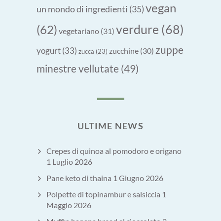
vegan
un mondo di ingredienti
(35)
verdure
(68)
(62)
vegetariano
(31)
zuppe
yogurt
(33)
zucchine
(30)
zucca
(23)
minestre vellutate
(49)
ULTIME NEWS
Crepes di quinoa al pomodoro e origano
1 Luglio 2026
Pane keto di thaina
1 Giugno 2026
Polpette di topinambur e salsiccia
1
Maggio 2026