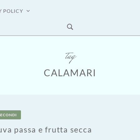
Y POLICY
tag
CALAMARI
SECONDI
’uva passa e frutta secca