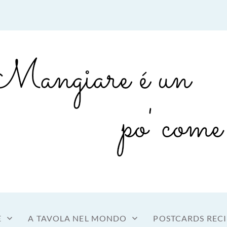
sto a tavola
OME MANGIARE
E
A TAVOLA NEL MONDO
POSTCARDS RECI