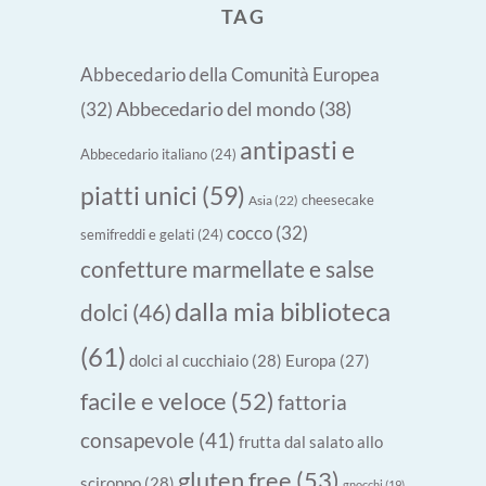
TAG
Abbecedario della Comunità Europea
Abbecedario del mondo
(38)
(32)
antipasti e
Abbecedario italiano
(24)
piatti unici
(59)
cheesecake
Asia
(22)
cocco
(32)
semifreddi e gelati
(24)
confetture marmellate e salse
dalla mia biblioteca
dolci
(46)
(61)
dolci al cucchiaio
(28)
Europa
(27)
facile e veloce
(52)
fattoria
consapevole
(41)
frutta dal salato allo
gluten free
(53)
sciroppo
(28)
gnocchi
(19)