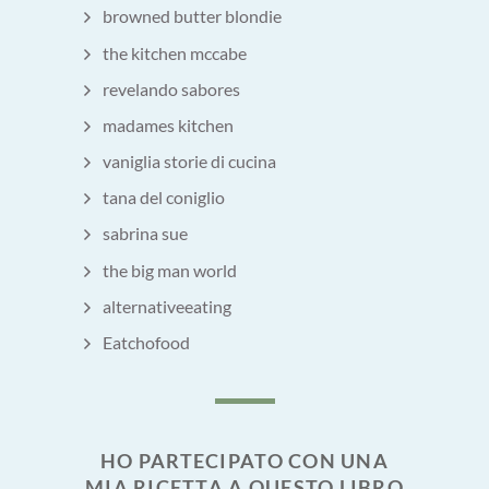
browned butter blondie
the kitchen mccabe
revelando sabores
madames kitchen
vaniglia storie di cucina
tana del coniglio
sabrina sue
the big man world
alternativeeating
Eatchofood
HO PARTECIPATO CON UNA
MIA RICETTA A QUESTO LIBRO