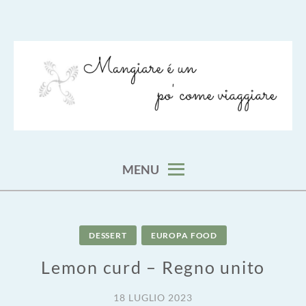
Skip
to
content
viaggia impara cucina e aggiungi un posto a tavola
VIAGGIARE COME MANGIARE
MENU
DESSERT
EUROPA FOOD
Lemon curd – Regno unito
18 LUGLIO 2023