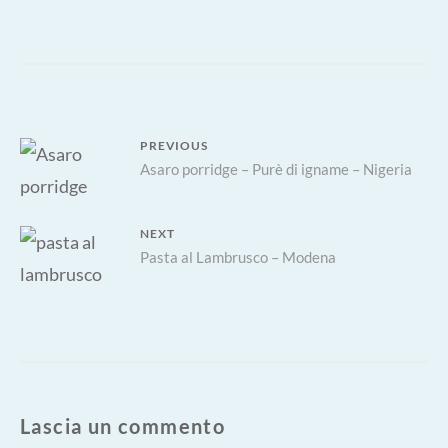
Navigazione
PREVIOUS
Previous
Asaro porridge – Purè di igname – Nigeria
articoli
post:
NEXT
Next
Pasta al Lambrusco – Modena
post:
Lascia un commento