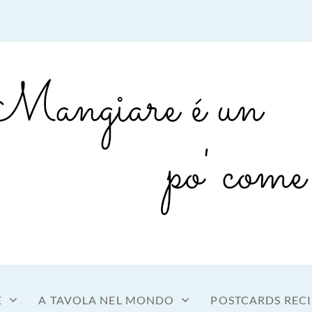
sto a tavola
OME MANGIARE
E
A TAVOLA NEL MONDO
POSTCARDS RECI