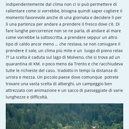
indipendentemente dal clima non ci si può permettere di
rallentare come si vorrebbe, bisogna quindi saper cogliere il
momento favorevole anche di una giornata e decidere lì per
lì una partenza per andare a prendere il fresco dove c’è. Di
fare lunghe percorrenze non se ne parla, di andare al mare
come vorrebbe la sottoscritta, a prendere seppur un altro
tipo di caldo ancor meno … che restava, se non coniugare il
prendere il sole, un clima più mite e un luogo di pieno relax
?? La scelta è caduta sul lago di Molveno, che si trova ad un
quarantina di KM. o poco meno da Trento e che racchiudeva
tutte le richieste del caso, tradotto in tempi la distanza di
un’ora e mezza. Un piccolo paese dove comunque potrete
trovare una vasta scelta di alberghi, un campeggio ben
attrezzato con animazione e un sacco di passeggiate di varie
lunghezze e difficoltà.