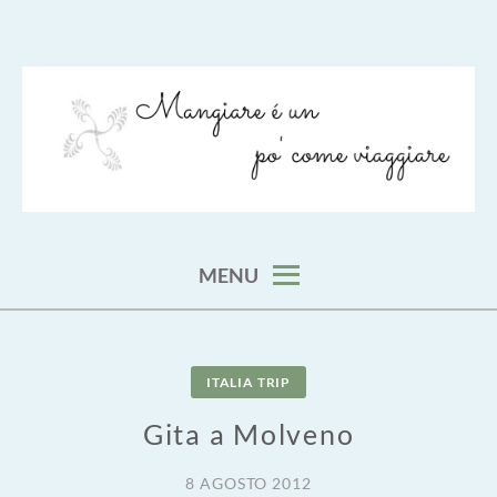
Skip
to
content
viaggia impara cucina e aggiungi un posto a tavola
VIAGGIARE COME MANGIARE
MENU
ITALIA TRIP
Gita a Molveno
8 AGOSTO 2012