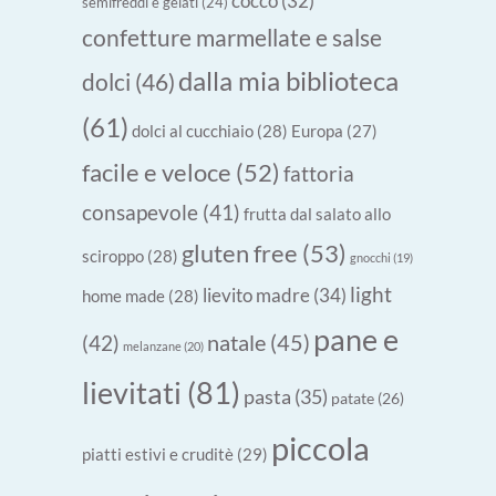
cocco
(32)
semifreddi e gelati
(24)
confetture marmellate e salse
dalla mia biblioteca
dolci
(46)
(61)
dolci al cucchiaio
(28)
Europa
(27)
facile e veloce
(52)
fattoria
consapevole
(41)
frutta dal salato allo
gluten free
(53)
sciroppo
(28)
gnocchi
(19)
light
lievito madre
(34)
home made
(28)
pane e
natale
(45)
(42)
melanzane
(20)
lievitati
(81)
pasta
(35)
patate
(26)
piccola
piatti estivi e cruditè
(29)