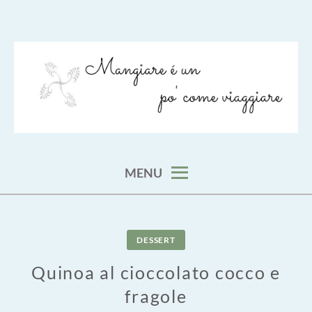
Skip
to
content
viaggia impara cucina e aggiungi un posto a tavola
VIAGGIARE COME MANGIARE
MENU
DESSERT
Quinoa al cioccolato cocco e
fragole