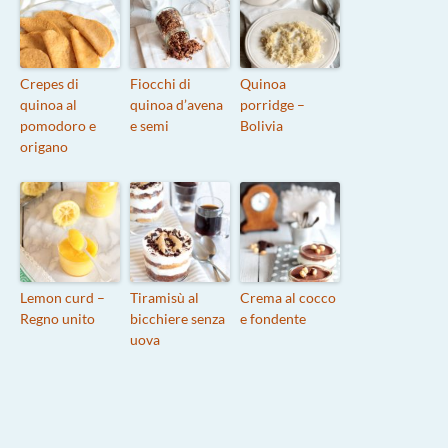
Crepes di
Fiocchi di
Quinoa
quinoa al
quinoa d’avena
porridge –
pomodoro e
e semi
Bolivia
origano
Lemon curd –
Tiramisù al
Crema al cocco
Regno unito
bicchiere senza
e fondente
uova