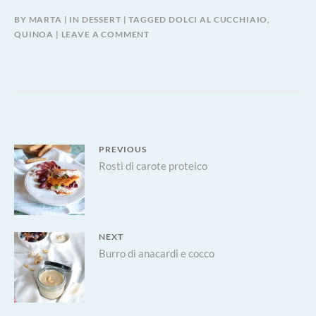
BY
MARTA
IN
DESSERT
TAGGED
DOLCI AL CUCCHIAIO
,
QUINOA
LEAVE A COMMENT
Navigazione
PREVIOUS
Previous
Rostì di carote proteico
articoli
post:
NEXT
Next
Burro di anacardi e cocco
post: