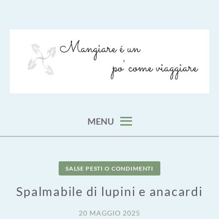
Skip
to
content
viaggia impara cucina e aggiungi un posto a tavola
VIAGGIARE COME MANGIARE
MENU
SALSE PESTI O CONDIMENTI
Spalmabile di lupini e anacardi
20 MAGGIO 2025