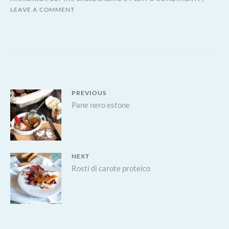
LEAVE A COMMENT
Navigazione
PREVIOUS
Previous
Pane nero estone
articoli
post:
NEXT
Next
Rostì di carote proteico
post: