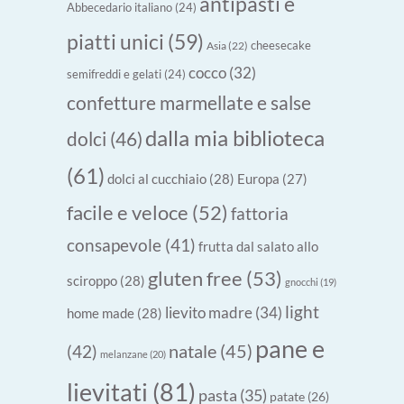
antipasti e
Abbecedario italiano
(24)
piatti unici
(59)
cheesecake
Asia
(22)
cocco
(32)
semifreddi e gelati
(24)
confetture marmellate e salse
dalla mia biblioteca
dolci
(46)
(61)
dolci al cucchiaio
(28)
Europa
(27)
facile e veloce
(52)
fattoria
consapevole
(41)
frutta dal salato allo
gluten free
(53)
sciroppo
(28)
gnocchi
(19)
light
lievito madre
(34)
home made
(28)
pane e
natale
(45)
(42)
melanzane
(20)
lievitati
(81)
pasta
(35)
patate
(26)