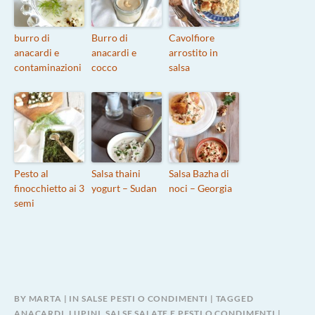
burro di
Burro di
Cavolfiore
anacardi e
anacardi e
arrostito in
contaminazioni
cocco
salsa
Pesto al
Salsa thaini
Salsa Bazha di
finocchietto ai 3
yogurt – Sudan
noci – Georgia
semi
BY
MARTA
IN
SALSE PESTI O CONDIMENTI
TAGGED
ANACARDI
,
LUPINI
,
SALSE SALATE E PESTI O CONDIMENTI