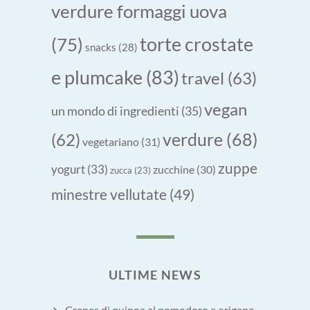
verdure formaggi uova
torte crostate
(75)
snacks
(28)
e plumcake
(83)
travel
(63)
vegan
un mondo di ingredienti
(35)
verdure
(68)
(62)
vegetariano
(31)
zuppe
yogurt
(33)
zucchine
(30)
zucca
(23)
minestre vellutate
(49)
ULTIME NEWS
Crepes di quinoa al pomodoro e origano