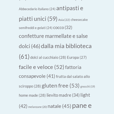
antipasti e
Abbecedario italiano
(24)
piatti unici
(59)
cheesecake
Asia
(22)
cocco
(32)
semifreddi e gelati
(24)
confetture marmellate e salse
dalla mia biblioteca
dolci
(46)
(61)
dolci al cucchiaio
(28)
Europa
(27)
facile e veloce
(52)
fattoria
consapevole
(41)
frutta dal salato allo
gluten free
(53)
sciroppo
(28)
gnocchi
(19)
light
lievito madre
(34)
home made
(28)
pane e
natale
(45)
(42)
melanzane
(20)