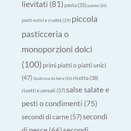
lievitati
(81)
pasta
(35)
patate
(26)
piccola
piatti estivi e cruditè
(29)
pasticceria o
monoporzioni dolci
(100)
primi piatti o piatti unici
(47)
ricotta
(38)
Qualcosa da bere
(26)
salse salate e
risotti e cereali
(37)
pesti o condimenti
(75)
secondi
secondi di carne
(57)
secondi
di pesce
(66)