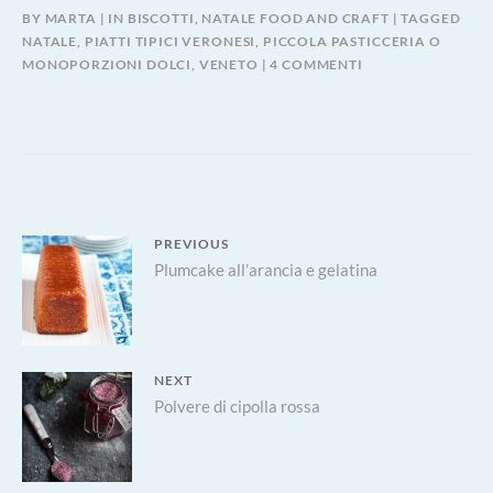
BY
MARTA
IN
BISCOTTI
,
NATALE FOOD AND CRAFT
TAGGED
NATALE
,
PIATTI TIPICI VERONESI
,
PICCOLA PASTICCERIA O
SU
MONOPORZIONI DOLCI
,
VENETO
4 COMMENTI
FROLLE
DI
SANTA
LUCIA
E
LA
LORO
Navigazione
PREVIOUS
TRADIZIONE
Previous
Plumcake all’arancia e gelatina
articoli
post:
NEXT
Next
Polvere di cipolla rossa
post: