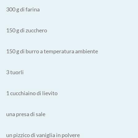
300 g di farina
150 g di zucchero
150 g di burro a temperatura ambiente
3 tuorli
1 cucchiaino di lievito
una presa di sale
un pizzico di vaniglia in polvere