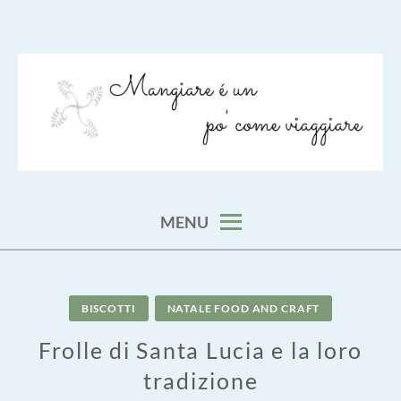
Skip
to
content
viaggia impara cucina e aggiungi un posto a tavola
VIAGGIARE COME MANGIARE
MENU
BISCOTTI
NATALE FOOD AND CRAFT
Frolle di Santa Lucia e la loro
tradizione