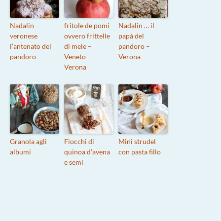
Nadalin
fritole de pomi
Nadalin … il
veronese
ovvero frittelle
papà del
l’antenato del
di mele –
pandoro –
pandoro
Veneto –
Verona
Verona
Granola agli
Fiocchi di
Mini strudel
albumi
quinoa d’avena
con pasta fillo
e semi