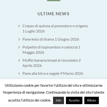
ULTIME NEWS
Crepes di quinoa al pomodoro e origano
1 Luglio 2026
Pane keto di thaina
1 Giugno 2026
Polpette di topinambur e salsiccia
1
Maggio 2026
Muffin banana bread al cioccolato
2
Aprile 2026
Pane alla birra e segale
9 Marzo 2026
Utilizziamo cookie per favorire l'utilizzo del sito e ottimizzarne
l'esperienza di navigazione. Continuando la visita del sito l'utente
SULLA SCIA DI RISIKO E I SUOI
accetta l'utilizzo dei cookie.
Info
Accetto
Rifiuto
TERRITORI. UN PRETESTO PER