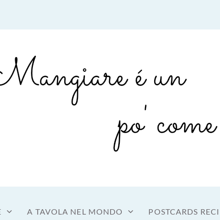
sto a tavola
OME MANGIARE
E
A TAVOLA NEL MONDO
POSTCARDS RECI