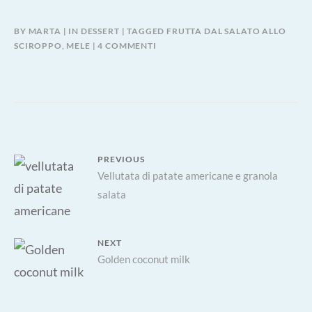
BY
MARTA
IN
DESSERT
TAGGED
FRUTTA DAL SALATO ALLO
SU
SCIROPPO
,
MELE
4 COMMENTI
MELE
RED
MOON
PER
DESSERT
Navigazione
PREVIOUS
Previous
Vellutata di patate americane e granola
articoli
salata
post:
NEXT
Next
Golden coconut milk
post: