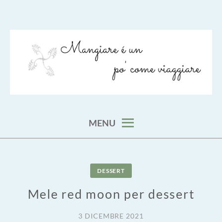
Skip
to
content
viaggia impara cucina e aggiungi un posto a tavola
VIAGGIARE COME MANGIARE
MENU
DESSERT
Mele red moon per dessert
3 DICEMBRE 2021