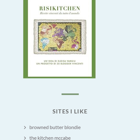
SITES I LIKE
browned butter blondie
the kitchen mccabe