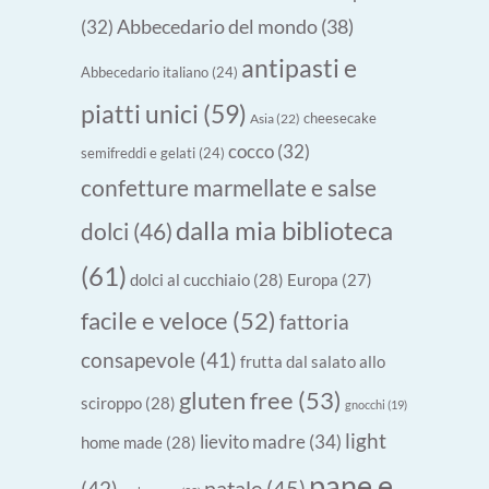
Abbecedario del mondo
(38)
(32)
antipasti e
Abbecedario italiano
(24)
piatti unici
(59)
cheesecake
Asia
(22)
cocco
(32)
semifreddi e gelati
(24)
confetture marmellate e salse
dalla mia biblioteca
dolci
(46)
(61)
dolci al cucchiaio
(28)
Europa
(27)
facile e veloce
(52)
fattoria
consapevole
(41)
frutta dal salato allo
gluten free
(53)
sciroppo
(28)
gnocchi
(19)
light
lievito madre
(34)
home made
(28)
pane e
natale
(45)
(42)