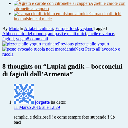
Agretti e carote con
citronette ai capperi
Carpaccio di fichi
in emulsione al miele
By
Marta
In
Alfabeti culinari
,
Europa food
,
vegano
Tagged
Abbecedario del mondo
,
antipasti e piatti unici
,
facile e veloce
,
su
fagioli
,
vegan
8 commenti
Navigazione
Lupiaì
Previous
Previous
pizzette allo yogurt
gndik
post:
Next
Next
Pesto all’avocado e
articoli
–
post:
rucola
bocconcini
di
8 thoughts on “
Lupiaì gndik – bocconcini
fagioli
di fagioli dall’Armenia
”
dall’Armenia
jorgette
ha detto:
11 Marzo 2016 alle 12:29
semplici e deliziose!!! e come sempre foto stupende!! 🙂
baci