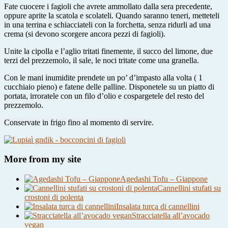
Fate cuocere i fagioli che avrete ammollato dalla sera precedente,
oppure aprite la scatola e scolateli. Quando saranno teneri, metteteli
in una terrina e schiacciateli con la forchetta, senza ridurli ad una
crema (si devono scorgere ancora pezzi di fagioli).
Unite la cipolla e l’aglio tritati finemente, il succo del limone, due
terzi del prezzemolo, il sale, le noci tritate come una granella.
Con le mani inumidite prendete un po’ d’impasto alla volta ( 1
cucchiaio pieno) e fatene delle palline. Disponetele su un piatto di
portata, irroratele con un filo d’olio e cospargetele del resto del
prezzemolo.
Conservate in frigo fino al momento di servire.
More from my site
Agedashi Tofu – Giappone
Cannellini stufati su
crostoni di polenta
Insalata turca di cannellini
Stracciatella all’avocado
vegan