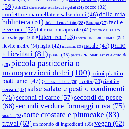
(59)
cocco
(32)
cheesecake semifreddi e gelati
(24)
Asia
(22)
dalla mia
confetture marmellate e salse dolci
(46)
biblioteca
(61)
facile
dolci al cucchiaio
(28)
Europa
(27)
e veloce
(52)
fattoria consapevole
(41)
frutta dal salato
gluten free
(53)
allo sciroppo
(28)
home made
(28)
gnocchi
(19)
pane
natale
(45)
light
(42)
lievito madre
(34)
melanzane
(20)
e lievitati
(81)
pasta
(35)
piatti estivi e cruditè
patate
(26)
piccola pasticceria o
(29)
monoporzioni dolci
(100)
primi piatti o
piatti unici
(47)
ricotta
(38)
risotti e
Qualcosa da bere
(26)
salse salate e pesti o condimenti
cereali
(37)
(75)
secondi di pesce
secondi di carne
(57)
secondi verdure formaggi uova
(75)
(66)
torte crostate e plumcake
(83)
snacks
(28)
travel
(63)
vegan
(62)
un mondo di ingredienti
(35)