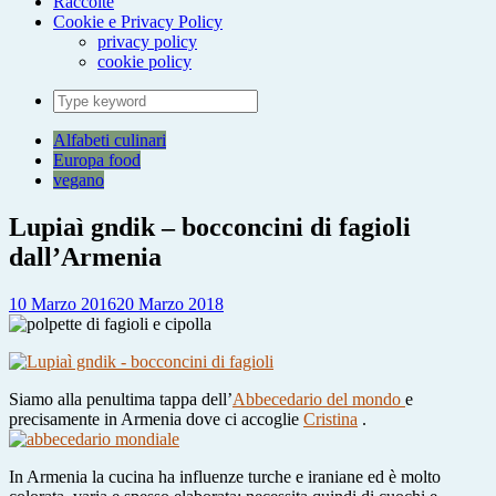
Raccolte
Cookie e Privacy Policy
privacy policy
cookie policy
Search
for:
Alfabeti culinari
Europa food
vegano
Lupiaì gndik – bocconcini di fagioli
dall’Armenia
10 Marzo 2016
20 Marzo 2018
Siamo alla penultima tappa dell’
Abbecedario del mondo
e
precisamente in Armenia dove ci accoglie
Cristina
.
In Armenia la cucina ha influenze turche e iraniane ed è molto