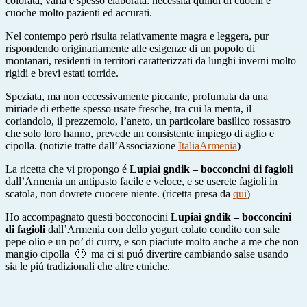
colorata, varia e spesso elaborata: necessita quindi di cuochi e
cuoche molto pazienti ed accurati.
Nel contempo però risulta relativamente magra e leggera, pur
rispondendo originariamente alle esigenze di un popolo di
montanari, residenti in territori caratterizzati da lunghi inverni molto
rigidi e brevi estati torride.
Speziata, ma non eccessivamente piccante, profumata da una
miriade di erbette spesso usate fresche, tra cui la menta, il
coriandolo, il prezzemolo, l’aneto, un particolare basilico rossastro
che solo loro hanno, prevede un consistente impiego di aglio e
cipolla. (notizie tratte dall’Associazione
ItaliaArmenia
)
La ricetta che vi propongo é
Lupiaì gndik – bocconcini di fagioli
dall’Armenia un antipasto facile e veloce, e se userete fagioli in
scatola, non dovrete cuocere niente. (ricetta presa da
qui
)
Ho accompagnato questi bocconocini
Lupiaì gndik – bocconcini
di fagioli
dall’Armenia con dello yogurt colato condito con sale
pepe olio e un po’ di curry, e son piaciute molto anche a me che non
mangio cipolla 🙂 ma ci si puó divertire cambiando salse usando
sia le piú tradizionali che altre etniche.