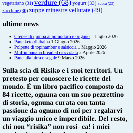
verdure
(68)
yogurt
(33)
vegetariano
(31)
zucca
(23)
zuppe minestre vellutate
(49)
zucchine
(30)
ultime news
Crepes di quinoa al pomodoro e origano
1 Luglio 2026
Pane keto di thaina
1 Giugno 2026
Polpette di topinambur e salsiccia
1 Maggio 2026
Muffin banana bread al cioccolato
2 Aprile 2026
Pane alla birra e segale
9 Marzo 2026
Sulla scia di Risiko e i suoi territori. Un
pretesto per conoscere le ricette del
mondo. È un libro pacifico composto da
84 ricette, ognuna con un suo pezzettino
di storia, ognuna curata con tanta
passione da ognuno di noi per regalarvi
un viaggio unico e imperdibile. Del resto,
chi non “risika” non rosi- ca! i miei