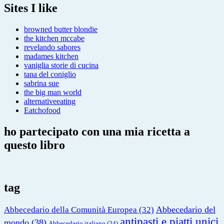
Sites I like
browned butter blondie
the kitchen mccabe
revelando sabores
madames kitchen
vaniglia storie di cucina
tana del coniglio
sabrina sue
the big man world
alternativeeating
Eatchofood
ho partecipato con una mia ricetta a
questo libro
tag
Abbecedario del
Abbecedario della Comunità Europea
(32)
antipasti e piatti unici
mondo
(38)
Abbecedario italiano
(24)