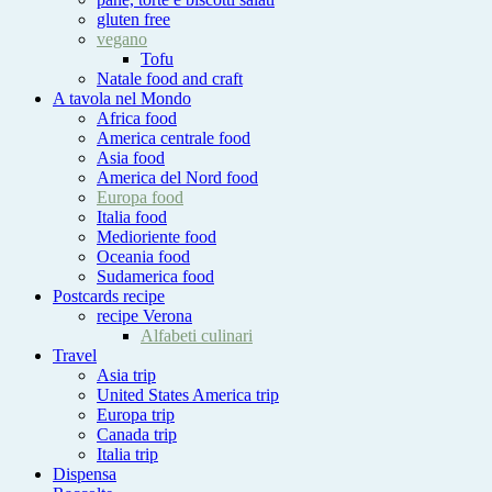
gluten free
vegano
Tofu
Natale food and craft
A tavola nel Mondo
Africa food
America centrale food
Asia food
America del Nord food
Europa food
Italia food
Medioriente food
Oceania food
Sudamerica food
Postcards recipe
recipe Verona
Alfabeti culinari
Travel
Asia trip
United States America trip
Europa trip
Canada trip
Italia trip
Dispensa