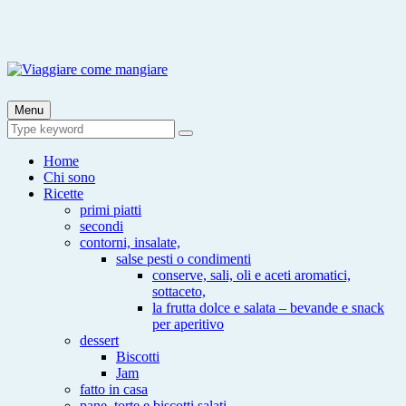
Skip
to
content
Viaggiare come mangiare
Viaggia impara cucina e aggiungi un posto a tavola
Menu
Search
Search
for:
Home
Chi sono
Ricette
primi piatti
secondi
contorni, insalate,
salse pesti o condimenti
conserve, sali, oli e aceti aromatici,
sottaceto,
la frutta dolce e salata – bevande e snack
per aperitivo
dessert
Biscotti
Jam
fatto in casa
pane, torte e biscotti salati