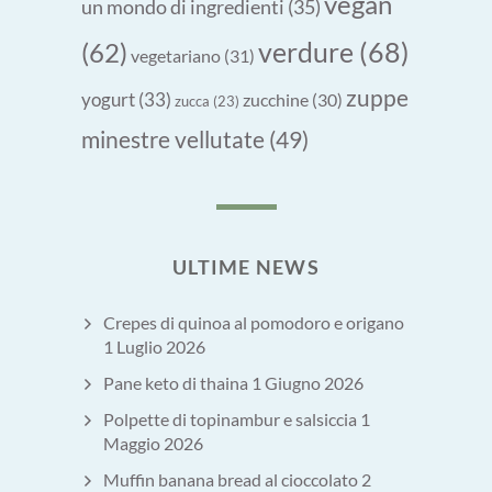
vegan
un mondo di ingredienti
(35)
verdure
(68)
(62)
vegetariano
(31)
zuppe
yogurt
(33)
zucchine
(30)
zucca
(23)
minestre vellutate
(49)
ULTIME NEWS
Crepes di quinoa al pomodoro e origano
1 Luglio 2026
Pane keto di thaina
1 Giugno 2026
Polpette di topinambur e salsiccia
1
Maggio 2026
Muffin banana bread al cioccolato
2