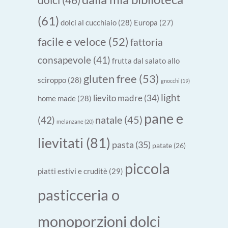
(61)
dolci al cucchiaio
(28)
Europa
(27)
facile e veloce
(52)
fattoria
consapevole
(41)
frutta dal salato allo
gluten free
(53)
sciroppo
(28)
gnocchi
(19)
light
lievito madre
(34)
home made
(28)
pane e
natale
(45)
(42)
melanzane
(20)
lievitati
(81)
pasta
(35)
patate
(26)
piccola
piatti estivi e cruditè
(29)
pasticceria o
monoporzioni dolci