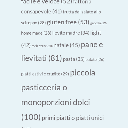
facile e veloce
(52)
fattoria
consapevole
(41)
frutta dal salato allo
gluten free
(53)
sciroppo
(28)
gnocchi
(19)
light
lievito madre
(34)
home made
(28)
pane e
natale
(45)
(42)
melanzane
(20)
lievitati
(81)
pasta
(35)
patate
(26)
piccola
piatti estivi e cruditè
(29)
pasticceria o
monoporzioni dolci
(100)
primi piatti o piatti unici