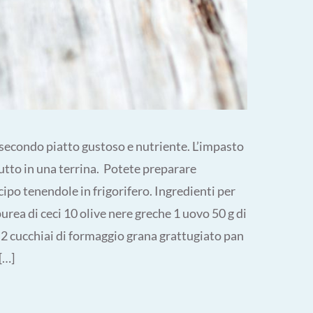
n secondo piatto gustoso e nutriente. L’impasto
utto in una terrina. Potete preparare
cipo tenendole in frigorifero. Ingredienti per
purea di ceci 10 olive nere greche 1 uovo 50 g di
) 2 cucchiai di formaggio grana grattugiato pan
[…]