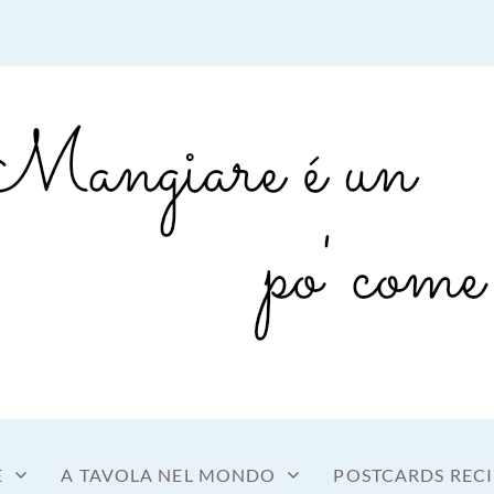
sto a tavola
OME MANGIARE
E
A TAVOLA NEL MONDO
POSTCARDS RECI