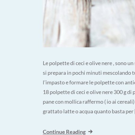
Le polpette di ceci e olive nere , sono u
si prepara in pochi minuti mescolando t
l’impasto e formare le polpette con anti
18 polpette di ceci e olive nere 300 g di 
pane con mollica raffermo ( io ai cereali
grattato latte o acqua quanto basta per 
Continue Reading