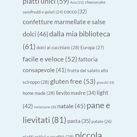
piatti unici
(59)
cheesecake
Asia
(22)
cocco
(32)
semifreddi e gelati
(24)
confetture marmellate e salse
dalla mia biblioteca
dolci
(46)
(61)
dolci al cucchiaio
(28)
Europa
(27)
facile e veloce
(52)
fattoria
consapevole
(41)
frutta dal salato allo
gluten free
(53)
sciroppo
(28)
gnocchi
(19)
light
lievito madre
(34)
home made
(28)
pane e
natale
(45)
(42)
melanzane
(20)
lievitati
(81)
pasta
(35)
patate
(26)
piccola
piatti estivi e cruditè
(29)