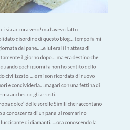
ci sia ancora vero! ma l’avevo fatto
olidato disordine di questo blog….tempo fa mi
ornata del pane…..e lui era lì in attesa di
attamente il giorno dopo….ma era destino che
a quando pochi giorni fa non ho sentito dello
o civilizzato…..e mi son ricordata di nuovo
fuori e condividerla….magari con una fettina di
e ma anche con gli arrosti.
 roba dolce” delle sorelle Simili che raccontano
to a conoscenza di un pane al rosmarino
a, luccicante di diamanti…..ora conoscendo la