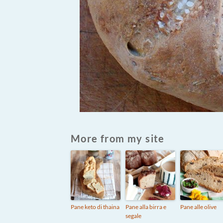
More from my site
Pane keto di thaina
Pane alla birra e
Pane alle olive
segale