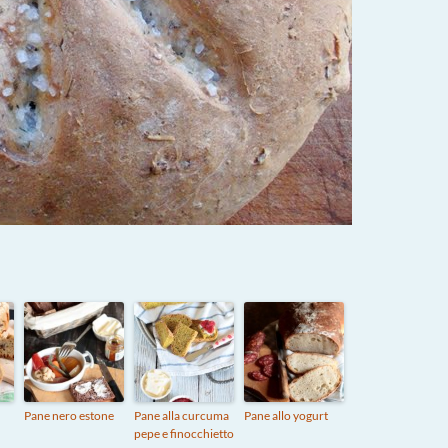
Pane nero estone
Pane alla curcuma
Pane allo yogurt
pepe e finocchietto