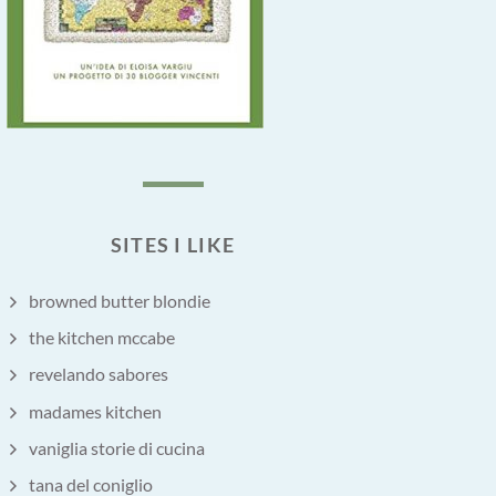
SITES I LIKE
browned butter blondie
the kitchen mccabe
revelando sabores
madames kitchen
vaniglia storie di cucina
tana del coniglio