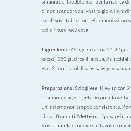
smania dei foodblogger per la ricerca di
di non scendere dal vostro gioielliere d
ma di sostituirlo con del comunissimo 
bella figura luccicosa!
Ingredienti :
450 gr. di farina 00, 20 gr. d
secco), 250 gr. circa di acqua, 2 cucchiai 
evo, 2 cucchiaini di sale, sale grosso mar
Preparazione:
Sciogliete il lievito con 2 
rosmarino, aggiungete un po’ alla volta l
un’insieme non troppo consistente. Rove
circa 10 minuti. Mettelo a riposare in un
Rovesciatela di nuovo sul tavolo e rilav