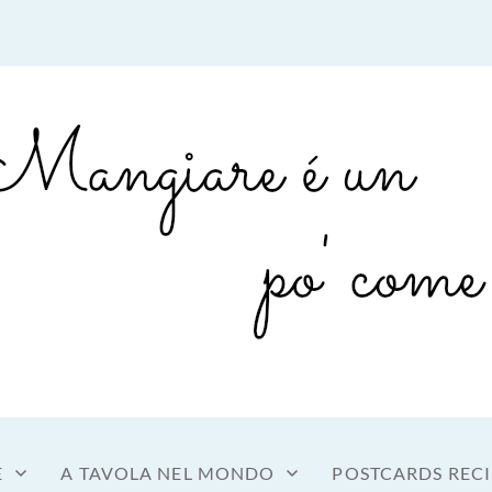
sto a tavola
OME MANGIARE
E
A TAVOLA NEL MONDO
POSTCARDS RECI