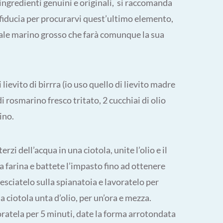
 ingredienti genuini e originali, si raccomanda
i fiducia per procurarvi quest’ultimo elemento,
sale marino grosso che farà comunque la sua
i lievito di birrra (io uso quello di lievito madre
di rosmarino fresco tritato, 2 cucchiai di olio
ino.
terzi dell’acqua in una ciotola, unite l’olio e il
a farina e battete l’impasto fino ad ottenere
sciatelo sulla spianatoia e lavoratelo per
a ciotola unta d’olio, per un’ora e mezza.
oratela per 5 minuti, date la forma arrotondata