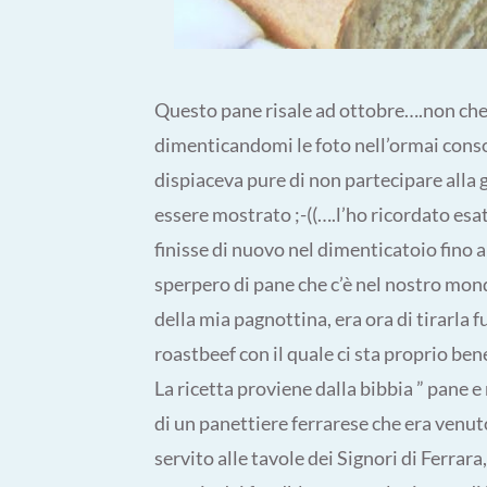
Questo pane risale ad ottobre….non che 
dimenticandomi le foto nell’ormai cons
dispiaceva pure di non partecipare alla gi
essere mostrato ;-((….l’ho ricordato es
finisse di nuovo nel dimenticatoio fino 
sperpero di pane che c’è nel nostro mond
della mia pagnottina, era ora di tirarla 
roastbeef con il quale ci sta proprio ben
La ricetta proviene dalla bibbia ” pane e
di un panettiere ferrarese che era venu
servito alle tavole dei Signori di Ferrar