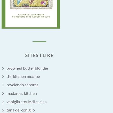
SITES I LIKE
browned butter blondie
the kitchen mccabe
revelando sabores
madames kitchen
vaniglia storie di cucina
tana del coniglio