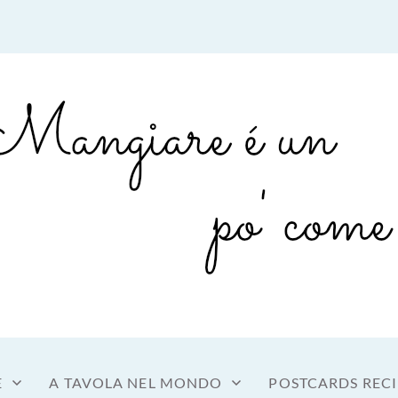
sto a tavola
OME MANGIARE
E
A TAVOLA NEL MONDO
POSTCARDS RECI