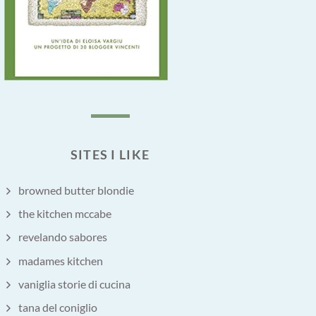
SITES I LIKE
browned butter blondie
the kitchen mccabe
revelando sabores
madames kitchen
vaniglia storie di cucina
tana del coniglio