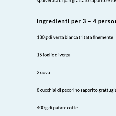
spolverata di pan grattato saporito e to
Ingredienti per 3 – 4 pers
130 g di verza bianca tritata finemente
15 foglie di verza
2 uova
8 cucchiai di pecorino saporito grattugi
400 g di patate cotte