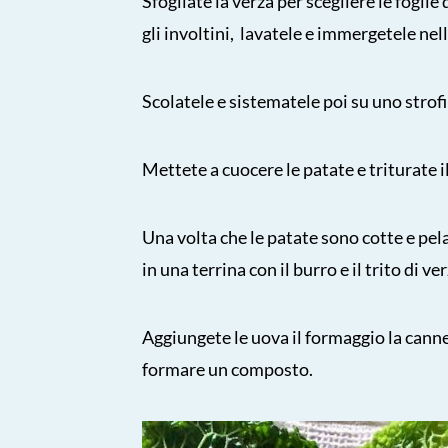
Sfogliate la verza per scegliere le fogli
gli involtini, lavatele e immergetele nel
Scolatele e sistematele poi su uno strof
Mettete a cuocere le patate e triturate i
Una volta che le patate sono cotte e pela
in una terrina con il burro e il trito di ve
Aggiungete le uova il formaggio la canne
formare un composto.