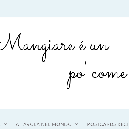
sto a tavola
OME MANGIARE
E
A TAVOLA NEL MONDO
POSTCARDS RECI