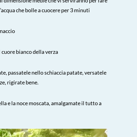
e di dimensione medie che vi serviranno per fare
l’acqua che bolle a cuocere per 3 minuti
inaccio
l cuore bianco della verza
te, passatele nello schiaccia patate, versatele
rze, rigirate bene.
lla e la noce moscata, amalgamate il tutto a