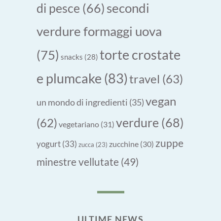
secondi
di pesce
(66)
verdure formaggi uova
torte crostate
(75)
snacks
(28)
e plumcake
(83)
travel
(63)
vegan
un mondo di ingredienti
(35)
verdure
(68)
(62)
vegetariano
(31)
zuppe
yogurt
(33)
zucchine
(30)
zucca
(23)
minestre vellutate
(49)
ULTIME NEWS