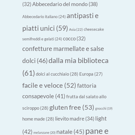
Abbecedario del mondo
(38)
(32)
antipasti e
Abbecedario italiano
(24)
piatti unici
(59)
cheesecake
Asia
(22)
cocco
(32)
semifreddi e gelati
(24)
confetture marmellate e salse
dalla mia biblioteca
dolci
(46)
(61)
dolci al cucchiaio
(28)
Europa
(27)
facile e veloce
(52)
fattoria
consapevole
(41)
frutta dal salato allo
gluten free
(53)
sciroppo
(28)
gnocchi
(19)
light
lievito madre
(34)
home made
(28)
pane e
natale
(45)
(42)
melanzane
(20)