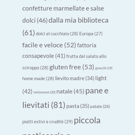
confetture marmellate e salse
dalla mia biblioteca
dolci
(46)
(61)
dolci al cucchiaio
(28)
Europa
(27)
facile e veloce
(52)
fattoria
consapevole
(41)
frutta dal salato allo
gluten free
(53)
sciroppo
(28)
gnocchi
(19)
light
lievito madre
(34)
home made
(28)
pane e
natale
(45)
(42)
melanzane
(20)
lievitati
(81)
pasta
(35)
patate
(26)
piccola
piatti estivi e cruditè
(29)