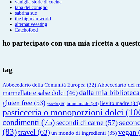
vaniglia storie di cucina
tana del coniglio
sabrina sue
the big man world
alternativeeating
Eatchofood
ho partecipato con una mia ricetta a questo
tag
Abbecedario del 
Abbecedario della Comunità Europea
(32)
dalla mia biblioteca
marmellate e salse dolci
(46)
gluten free
(53)
lievito madre
(34)
home made
(28)
gnocchi
(19)
pasticceria o monoporzioni dolci
(10
condimenti
(75)
second
secondi di carne
(57)
(83)
travel
(63)
vegan
(
un mondo di ingredienti
(35)