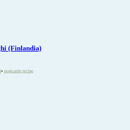
ghi (Finlandia)
i
•
postcards recipe