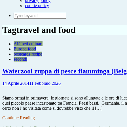
privacy policy
cookie policy
Search
for:
Tag
travel and food
Alfabeti culinari
Europa food
postcards recipe
secondi
Waterzooi zuppa di pesce fiamminga (Belg
14 Aprile 2014
11 Febbraio 2026
Siamo ormai in primavera, le giornate si sono allungate e le ore di luc
quel piccolo paese incastonato tra Francia, Paesi bassi, Germania, il 
certo non l’ho visitata come si dovrebbe visto che il […]
Continue Reading