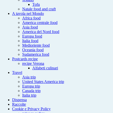
Tofu
Natale food and craft
A tavola nel Mondo
Africa food
America centrale food
Asia food
America del Nord food
Europa food
Italia food
Medioriente food
Oceania food
Sudamerica food
Postcards recipe
recipe Verona
Alfabeti culinari
Travel
Asia trip
United States America trip
Europa trip
Canada trip
Italia trip
Dispensa
Raccolte
Cookie e Privacy Policy