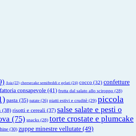
9)
confetture
cocco
(32)
cheesecake semifreddi e gelati
(24)
Asia
(22)
fattoria consapevole
(41)
frutta dal salato allo sciroppo
(28)
piccola
1)
pasta
(35)
piatti estivi e cruditè
(29)
patate
(26)
salse salate e pesti o
a
(38)
risotti e cereali
(37)
torte crostate e plumcake
ova
(75)
snacks
(28)
zuppe minestre vellutate
(49)
hine
(30)