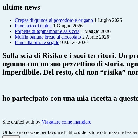
ultime news
Crepes di quinoa al pomodoro e origano
1 Luglio 2026
Pane keto di thaina
1 Giugno 2026
Polpette di topinambur e salsiccia
1 Maggio 2026
Muffin banana bread al cioccolato
2 Aprile 2026
Pane alla birra e segale
9 Marzo 2026
Sulla scia di Risiko e i suoi territori. Un p
ognuna con un suo pezzettino di storia, og
imperdibile. Del resto, chi non “risika” non
ho partecipato con una mia ricetta a questo
Site crafted with
by
Viaggiare come mangiare
Utilizziamo cookie per favorire l'utilizzo del sito e ottimizzarne l'espe