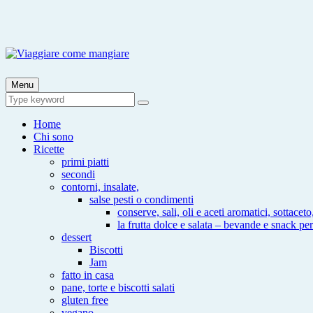
Skip
to
content
Viaggiare come mangiare
Viaggia impara cucina e aggiungi un posto a tavola
Menu
Search
Search
for:
Home
Chi sono
Ricette
primi piatti
secondi
contorni, insalate,
salse pesti o condimenti
conserve, sali, oli e aceti aromatici, sottaceto
la frutta dolce e salata – bevande e snack per
dessert
Biscotti
Jam
fatto in casa
pane, torte e biscotti salati
gluten free
vegano