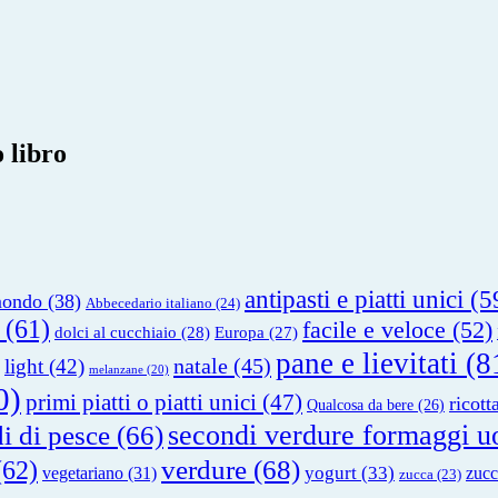
 libro
antipasti e piatti unici
(5
mondo
(38)
Abbecedario italiano
(24)
(61)
facile e veloce
(52)
dolci al cucchiaio
(28)
Europa
(27)
pane e lievitati
(8
natale
(45)
light
(42)
melanzane
(20)
0)
primi piatti o piatti unici
(47)
ricott
Qualcosa da bere
(26)
secondi verdure formaggi u
i di pesce
(66)
verdure
(68)
62)
yogurt
(33)
vegetariano
(31)
zucc
zucca
(23)