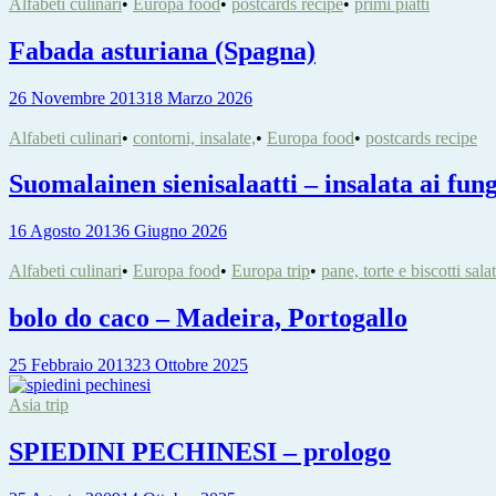
Alfabeti culinari
•
Europa food
•
postcards recipe
•
primi piatti
Fabada asturiana (Spagna)
26 Novembre 2013
18 Marzo 2026
Alfabeti culinari
•
contorni, insalate,
•
Europa food
•
postcards recipe
Suomalainen sienisalaatti – insalata ai fun
16 Agosto 2013
6 Giugno 2026
Alfabeti culinari
•
Europa food
•
Europa trip
•
pane, torte e biscotti salat
bolo do caco – Madeira, Portogallo
25 Febbraio 2013
23 Ottobre 2025
Asia trip
SPIEDINI PECHINESI – prologo