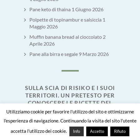
Pane keto di thaina
1 Giugno 2026
Polpette di topinambur e salsiccia
1
Maggio 2026
Muffin banana bread al cioccolato
2
Aprile 2026
Pane alla birra e segale
9 Marzo 2026
SULLA SCIA DI RISIKO E I SUOI
TERRITORI. UN PRETESTO PER
CONOSCERE LE RICETTE DEL
MONDO. È UN LIBRO PACIFICO
Utilizziamo cookie per favorire l'utilizzo del sito e ottimizzarne
COMPOSTO DA 84 RICETTE,
l'esperienza di navigazione. Continuando la visita del sito l'utente
OGNUNA CON UN SUO
accetta l'utilizzo dei cookie.
Info
Accetto
Rifiuto
PEZZETTINO DI STORIA,