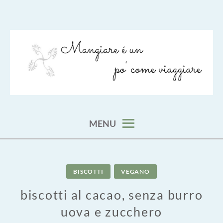
Skip
to
content
viaggia impara cucina e aggiungi un posto a tavola
VIAGGIARE COME MANGIARE
MENU
BISCOTTI
VEGANO
biscotti al cacao, senza burro
uova e zucchero