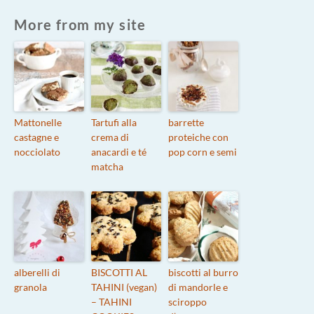
More from my site
Mattonelle
Tartufi alla
barrette
castagne e
crema di
proteiche con
nocciolato
anacardi e té
pop corn e semi
matcha
alberelli di
BISCOTTI AL
biscotti al burro
granola
TAHINI (vegan)
di mandorle e
– TAHINI
sciroppo