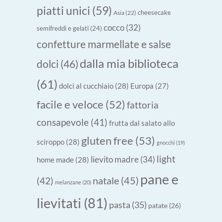
piatti unici
(59)
cheesecake
Asia
(22)
cocco
(32)
semifreddi e gelati
(24)
confetture marmellate e salse
dalla mia biblioteca
dolci
(46)
(61)
dolci al cucchiaio
(28)
Europa
(27)
facile e veloce
(52)
fattoria
consapevole
(41)
frutta dal salato allo
gluten free
(53)
sciroppo
(28)
gnocchi
(19)
light
lievito madre
(34)
home made
(28)
pane e
natale
(45)
(42)
melanzane
(20)
lievitati
(81)
pasta
(35)
patate
(26)