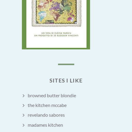
SITES I LIKE
browned butter blondie
the kitchen mccabe
revelando sabores
madames kitchen