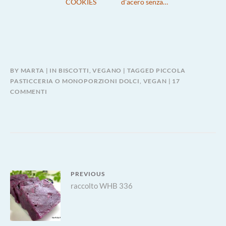
COOKIES
d’acero senza…
BY
MARTA
IN
BISCOTTI
,
VEGANO
TAGGED
PICCOLA
PASTICCERIA O MONOPORZIONI DOLCI
,
VEGAN
17
SU
COMMENTI
BISCOTTI
AL
CACAO,
SENZA
BURRO
UOVA
E
Navigazione
PREVIOUS
ZUCCHERO
Previous
raccolto WHB 336
articoli
post: