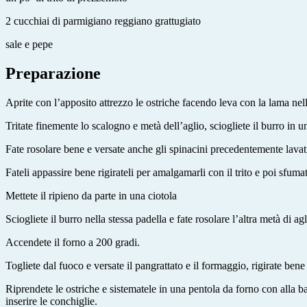
2 cucchiai di parmigiano reggiano grattugiato
sale e pepe
Preparazione
Aprite con l’apposito attrezzo le ostriche facendo leva con la lama nella
Tritate finemente lo scalogno e metà dell’aglio, sciogliete il burro in un
Fate rosolare bene e versate anche gli spinacini precedentemente lavati t
Fateli appassire bene rigirateli per amalgamarli con il trito e poi sfumat
Mettete il ripieno da parte in una ciotola
Sciogliete il burro nella stessa padella e fate rosolare l’altra metà di a
Accendete il forno a 200 gradi.
Togliete dal fuoco e versate il pangrattato e il formaggio, rigirate ben
Riprendete le ostriche e sistematele in una pentola da forno con alla bas
inserire le conchiglie.