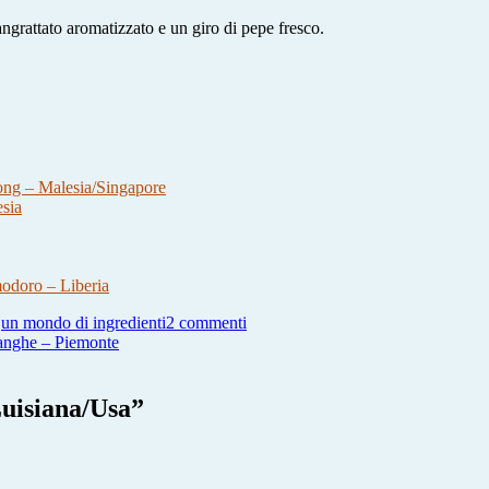
angrattato aromatizzato e un giro di pepe fresco.
g – Malesia/Singapore
sia
odoro – Liberia
su
,
un mondo di ingredienti
2 commenti
Ostriche
Langhe – Piemonte
alla
Rockfeller
–
Luisiana/Usa
”
Luisiana/Usa