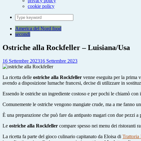
privacy policy
cookie policy
Search
for:
America del Nord food
secondi
Ostriche alla Rockfeller – Luisiana/Usa
16 Settembre 2023
16 Settembre 2023
La ricetta delle
ostriche alla Rockfeller
venne eseguita per la prima v
avendo a disposizione lumache francesi, decise di utilizzare in sostituz
Essendo le ostriche un ingrediente costoso e per pochi le chiamò con
Comunemente le ostriche vengono mangiate crude, ma a me fanno un po
È una preparazione che può fare da antipasto magari con due pezzi a
Le
ostriche alla Rockfeller
compare spesso nei menu dei ristoranti ra
La ricetta fa parte del gioco culinario capitanato da Eloisa di
Trattori