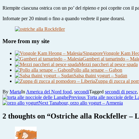
Riempite ciascuna ostrica con un po’ del ripieno e poi coprite con il p
Infornate per 20 minuti o fino a quando vedrete il pane dorarsi.
More from my site
Vongole Kam Heon
Gamberi al tamarindo – Male
Mezzi paccheri al pesce spada
Pollo alla senape – Gabon
Salsa thaini yogurt – Sudan
Zuppa di zucca al pom
By
Marta
In
America del Nord food
,
secondi
Tagged
secondi di pesce
Navigazione
Previous
Previous
Torta alle nocciole delle 
Next
post:
Next
Tanabour, orzo allo yogurt – Armenia
articoli
post:
2 thoughts on “
Ostriche alla Rockfeller – 