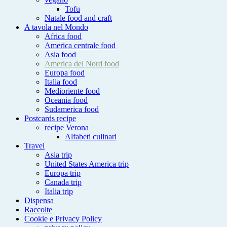
Tofu
Natale food and craft
A tavola nel Mondo
Africa food
America centrale food
Asia food
America del Nord food
Europa food
Italia food
Medioriente food
Oceania food
Sudamerica food
Postcards recipe
recipe Verona
Alfabeti culinari
Travel
Asia trip
United States America trip
Europa trip
Canada trip
Italia trip
Dispensa
Raccolte
Cookie e Privacy Policy