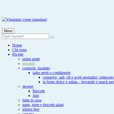
Skip
to
content
Viaggiare come mangiare
Viaggia impara cucina e aggiungi un posto a tavola
Menu
Search
Search
for:
Home
Chi sono
Ricette
primi piatti
secondi
contorni, insalate,
salse pesti o condimenti
conserve, sali, oli e aceti aromatici, sottaceto
la frutta dolce e salata – bevande e snack per
dessert
Biscotti
Jam
fatto in casa
pane, torte e biscotti salati
gluten free
vegano