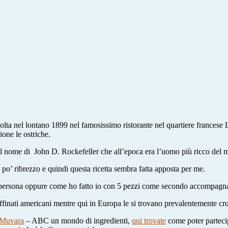
olta nel lontano 1899 nel famosissimo ristorante nel quartiere francese 
ione le ostriche.
 il nome di John D. Rockefeller che all’epoca era l’uomo più ricco del
’ ribrezzo e quindi questa ricetta sembra fatta apposta per me.
 persona oppure come ho fatto io con 5 pezzi come secondo accompagna
ffinati americani mentre qui in Europa le si trovano prevalentemente cr
a Muvara
– ABC un mondo di ingredienti,
qui trovate
come poter partecipa