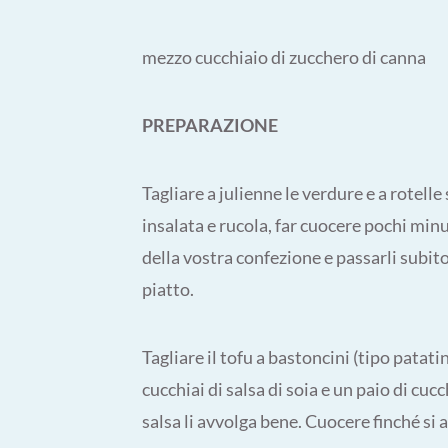
mezzo cucchiaio di zucchero di canna
PREPARAZIONE
Tagliare a julienne le verdure e a rotelle 
insalata e rucola, far cuocere pochi minut
della vostra confezione e passarli subito
piatto.
Tagliare il tofu a bastoncini (tipo patati
cucchiai di salsa di soia e un paio di cucc
salsa li avvolga bene. Cuocere finché si a