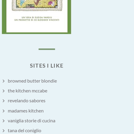
SITES I LIKE
browned butter blondie
the kitchen mccabe
revelando sabores
madames kitchen
vaniglia storie di cucina
tana del coniglio