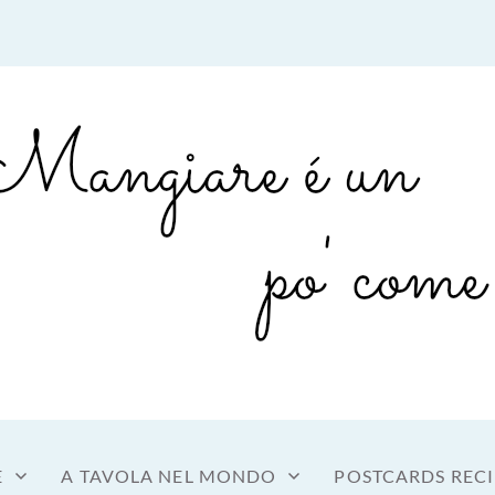
sto a tavola
OME MANGIARE
E
A TAVOLA NEL MONDO
POSTCARDS RECI